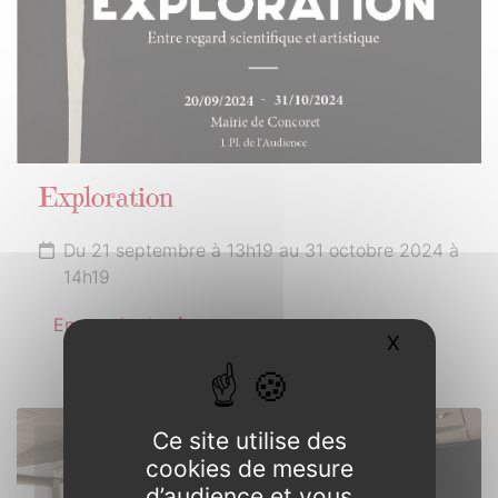
Exploration
Du 21 septembre à 13h19 au 31 octobre 2024 à
14h19
En savoir plus
X
Masquer l
Ce site utilise des
18
cookies de mesure
OCTOBRE
d’audience et vous
2024