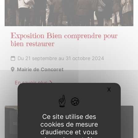
Exposition Bien comprendre pour
bien restaurer
Du 21 septembre au 31 octobre 2024
Mairie de Concoret
En savoir plus
X
Masquer l
21
Ce site utilise des
cookies de mesure
SEPTEMBRE
2024
d’audience et vous