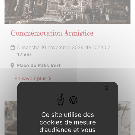
Commémoration Armistice
Dimanche 10 novembre 2024 de 10h30 à
12h00
Place du Pâtis Vert
En savoir plus
X
Masquer l
23
Ce site utilise des
NOVEMBRE
cookies de mesure
2024
d’audience et vous