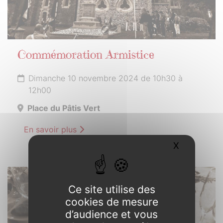
Commémoration Armistice
Dimanche 10 novembre 2024 de 10h30 à
12h00
Place du Pâtis Vert
En savoir plus
X
Masquer l
23
Ce site utilise des
NOVEMBRE
cookies de mesure
2024
d’audience et vous