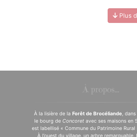
Plus 
À propos...
À la lisière de la
Forêt de Brocéliande
, dans
le bourg de
Concoret
avec ses maisons en 
est labellisé « Commune du Patrimoine Rural 
À l’ouest du village, un arbre remarquable,