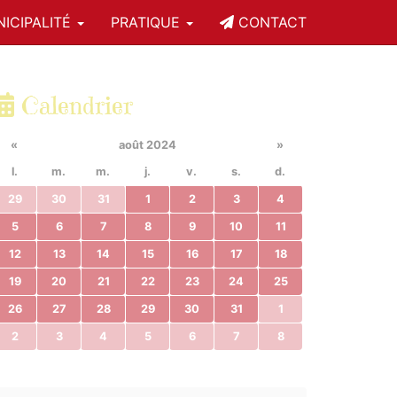
ICIPALITÉ
PRATIQUE
CONTACT
Calendrier
«
août 2024
»
l.
m.
m.
j.
v.
s.
d.
29
30
31
1
2
3
4
5
6
7
8
9
10
11
12
13
14
15
16
17
18
19
20
21
22
23
24
25
26
27
28
29
30
31
1
2
3
4
5
6
7
8