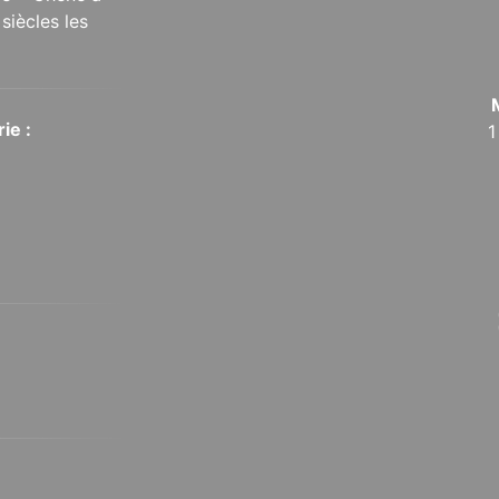
siècles les
ie :
1