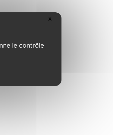
X
Masquer le bandeau des cookies
nne le contrôle