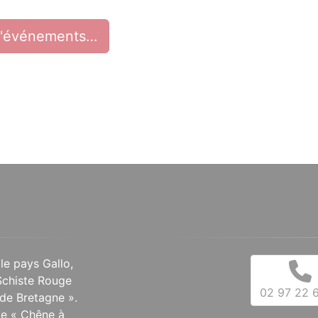
d'événements…
 le pays Gallo,
Schiste Rouge
02 97 22 6
de Bretagne ».
 le « Chêne à