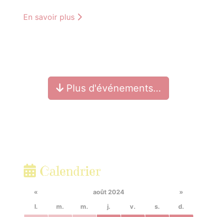
En savoir plus
Plus d'événements…
Calendrier
«
août 2024
»
l.
m.
m.
j.
v.
s.
d.