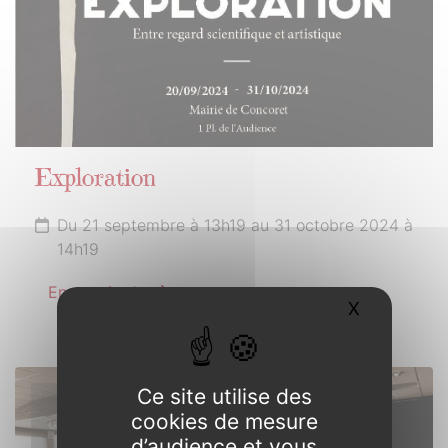
Exploration
Du 21 septembre à 13h19 au 31 octobre 2024 à
14h19
En savoir plus
X
Masquer l
Ce site utilise des
18
cookies de mesure
OCTOBRE
d’audience et vous
2024