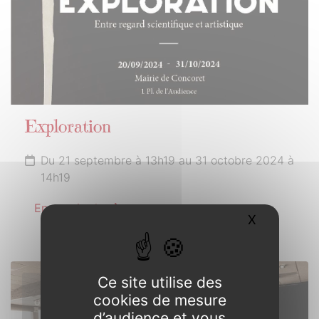
Exploration
Du 21 septembre à 13h19 au 31 octobre 2024 à
14h19
En savoir plus
X
Masquer l
Ce site utilise des
18
cookies de mesure
OCTOBRE
d’audience et vous
2024