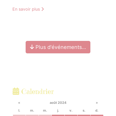
En savoir plus
Plus d'événements…
Calendrier
«
août 2024
»
l.
m.
m.
j.
v.
s.
d.