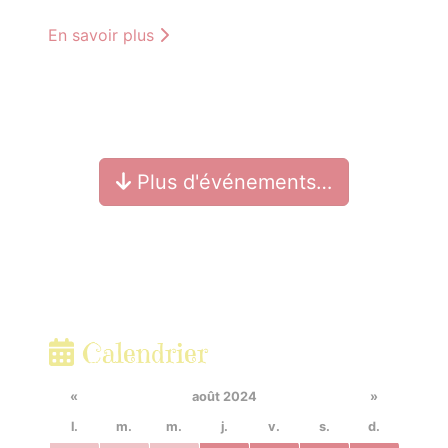
En savoir plus
Plus d'événements…
Calendrier
«
août 2024
»
l.
m.
m.
j.
v.
s.
d.