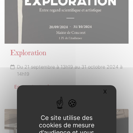
Exploration
Du 21 septembre à 13h19 au 31 octobre 2024 à
14h19
En savoir plus
X
Masquer l
Ce site utilise des
18
cookies de mesure
OCTOBRE
d’audience et vous
2024