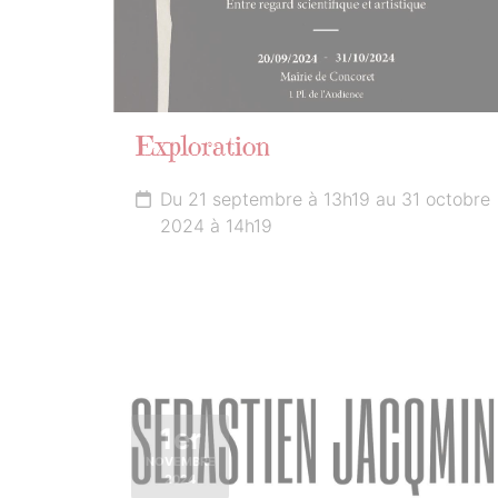
Exploration
Du 21 septembre à 13h19 au 31 octobre
2024 à 14h19
1er
NOVEMBRE
2024