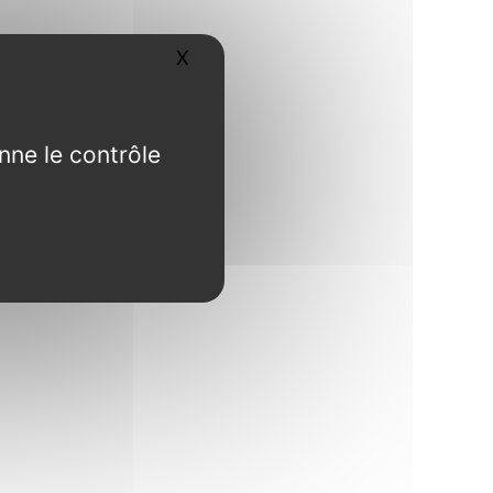
X
Masquer le bandeau des cookies
nne le contrôle