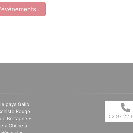
d'événements…
 le pays Gallo,
Schiste Rouge
02 97 22 6
de Bretagne ».
 le « Chêne à
siècles les