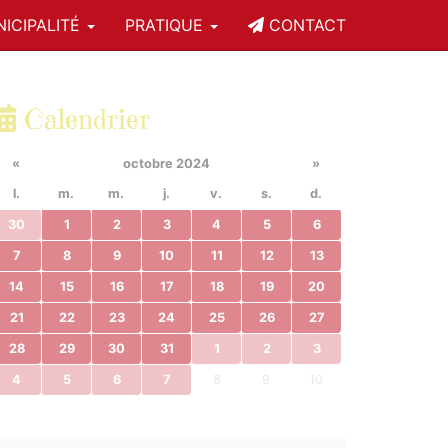
ICIPALITÉ
PRATIQUE
CONTACT
Calendrier
«
octobre 2024
»
l.
m.
m.
j.
v.
s.
d.
30
1
2
3
4
5
6
7
8
9
10
11
12
13
14
15
16
17
18
19
20
21
22
23
24
25
26
27
28
29
30
31
1
2
3
4
5
6
7
8
9
10