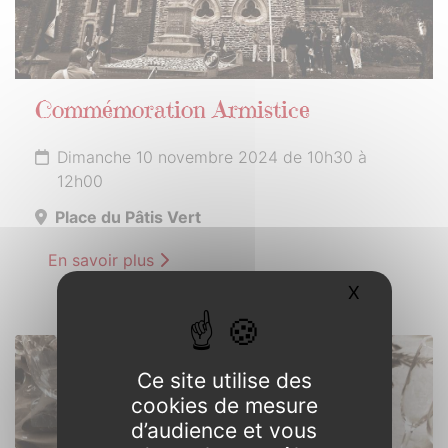
Commémoration Armistice
Dimanche 10 novembre 2024 de 10h30 à
12h00
Place du Pâtis Vert
En savoir plus
X
Masquer l
23
Ce site utilise des
NOVEMBRE
cookies de mesure
2024
d’audience et vous