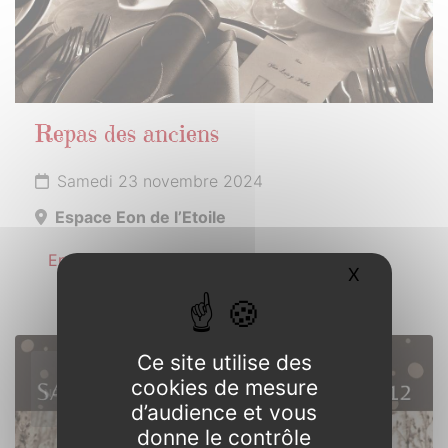
Repas des anciens
Samedi 23 novembre 2024
Espace Eon de l’Etoile
En savoir plus
X
Masquer l
Ce site utilise des
30
cookies de mesure
NOVEMBRE
d’audience et vous
2024
donne le contrôle