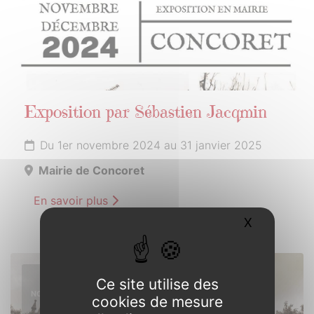
Exposition par Sébastien Jacqmin
Du 1er novembre 2024 au 31 janvier 2025
Mairie de Concoret
En savoir plus
X
Masquer l
10
Ce site utilise des
NOVEMBRE
cookies de mesure
2024