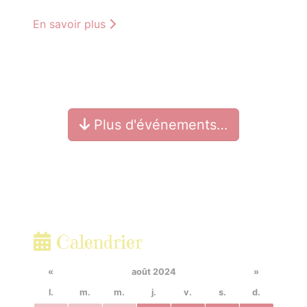
En savoir plus
Plus d'événements…
Calendrier
«
août 2024
»
l.
m.
m.
j.
v.
s.
d.