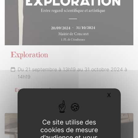
Exploration
Du 21 septembre à 13h19 au 31 octobre 2024 à
14h19
En savoir plus
X
Masquer l
Ce site utilise des
18
cookies de mesure
OCTOBRE
d’audience et vous
2024