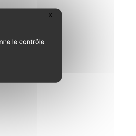
X
Masquer le bandeau des cookies
nne le contrôle