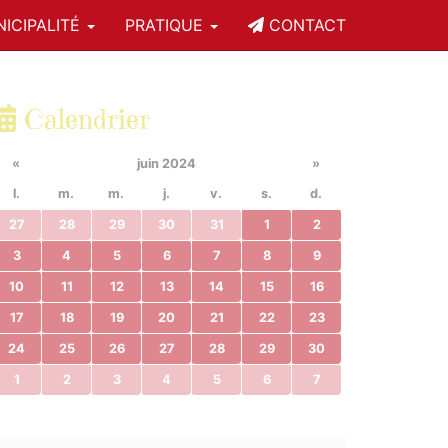
ICIPALITÉ
PRATIQUE
CONTACT
Calendrier
«
juin 2024
»
l.
m.
m.
j.
v.
s.
d.
27
28
29
30
31
1
2
3
4
5
6
7
8
9
10
11
12
13
14
15
16
17
18
19
20
21
22
23
24
25
26
27
28
29
30
1
2
3
4
5
6
7