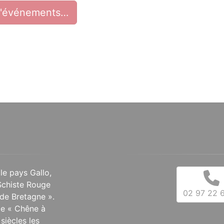
d'événements…
 le pays Gallo,
Schiste Rouge
02 97 22 6
de Bretagne ».
 le « Chêne à
siècles les