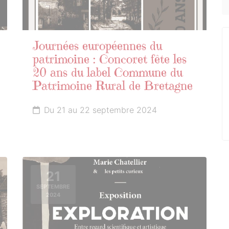
Journées européennes du
patrimoine : Concoret fête les
20 ans du label Commune du
Patrimoine Rural de Bretagne
Du 21 au 22 septembre 2024
21
SEPTEMBRE
2024