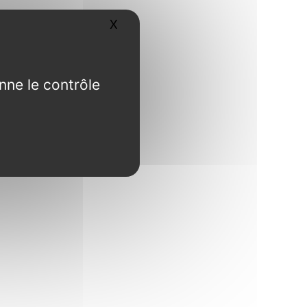
X
Masquer le bandeau des cookies
nne le contrôle