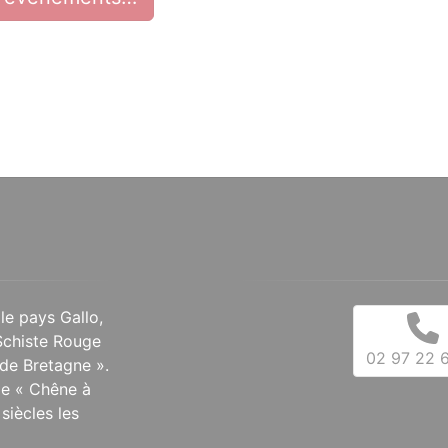
 le pays Gallo,
Schiste Rouge
02 97 22 6
de Bretagne ».
 le « Chêne à
siècles les