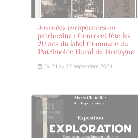
Journées européennes du
patrimoine : Concoret fête les
20 ans du label Commune du
Patrimoine Rural de Bretagne
Du 21 au 22 septembre 2024
21
SEPTEMBRE
2024