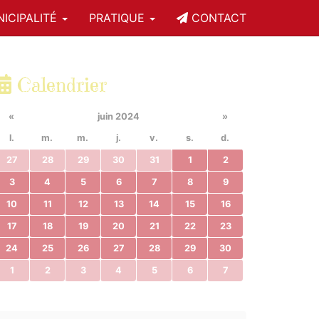
ICIPALITÉ
PRATIQUE
CONTACT
Calendrier
«
juin 2024
»
l.
m.
m.
j.
v.
s.
d.
27
28
29
30
31
1
2
3
4
5
6
7
8
9
10
11
12
13
14
15
16
17
18
19
20
21
22
23
24
25
26
27
28
29
30
1
2
3
4
5
6
7