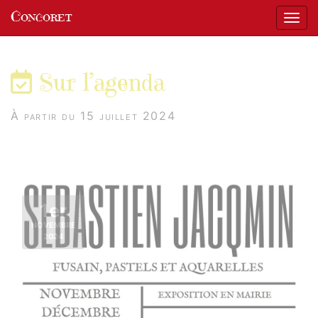
Panneau de gestion des cookies
Concoret
Affic
aller au contenu
Sur l’agenda
À partir du 15 juillet 2024
1er
NOVEMBRE
2024