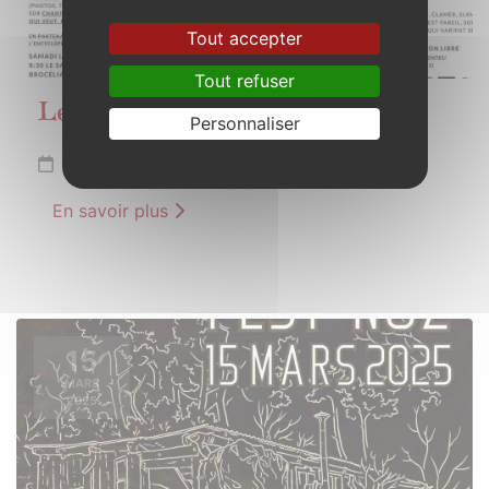
Tout accepter
Tout refuser
Les charbonniers de Paimpont
Personnaliser
Du 1er au 31 mars 2025
En savoir plus
15
MARS
2025