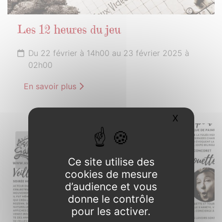
Les 12 heures du jeu
Du 22 février à 14h00 au 23 février 2025 à
02h00
En savoir plus
X
Masquer l
1er
MARS
Ce site utilise des
2025
cookies de mesure
d’audience et vous
donne le contrôle
pour les activer.