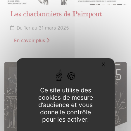
Les charbonniers de Paimpont
Du 1er au 31 mars 2025
En savoir plus
X
Masquer l
15
MARS
2025
Ce site utilise des
cookies de mesure
d’audience et vous
donne le contrôle
pour les activer.