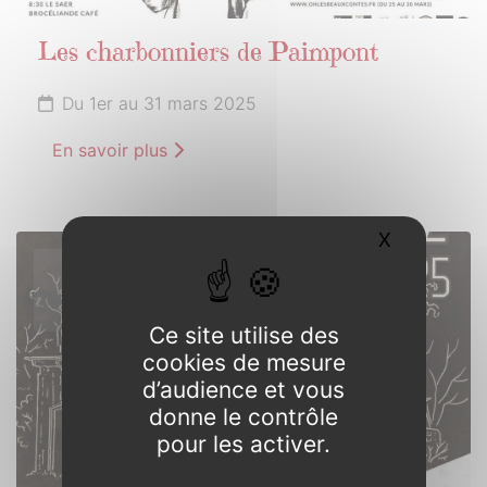
Les charbonniers de Paimpont
Du 1er au 31 mars 2025
En savoir plus
X
Masquer l
15
MARS
2025
Ce site utilise des
cookies de mesure
d’audience et vous
donne le contrôle
pour les activer.