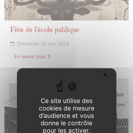
Fête de l’école publique
Dimanche 30 juin 2024
En savoir plus
X
Masquer l
1er
JUILLET
Ce site utilise des
2024
cookies de mesure
d’audience et vous
donne le contrôle
pour les activer.