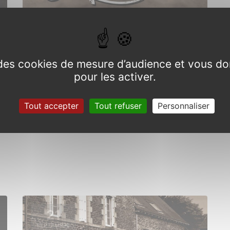
e des cookies de mesure d’audience et vous do
Festival des assembllées galèzes
pour les activer.
Du 15 au 20 juillet 2024
Tout accepter
Tout refuser
Personnaliser
21
SEPTEMBRE