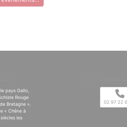
 le pays Gallo,
Schiste Rouge
02 97 22 6
de Bretagne ».
 le « Chêne à
siècles les