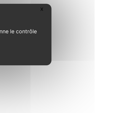
X
Masquer le bandeau des cookies
nne le contrôle