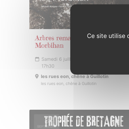
Ce site utilis
Arbres remarquables du
Morbihan
Samedi 6 juillet 2024 de 16h00 à
17h30
les rues eon, chêne à Guillotin
les rues eon, chêne à Guillotin
8
SEPTEMBRE