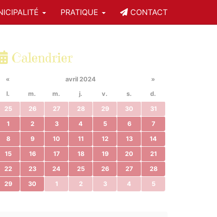
ICIPALITÉ
PRATIQUE
CONTACT
Calendrier
«
avril 2024
»
l.
m.
m.
j.
v.
s.
d.
25
26
27
28
29
30
31
1
2
3
4
5
6
7
8
9
10
11
12
13
14
15
16
17
18
19
20
21
22
23
24
25
26
27
28
29
30
1
2
3
4
5