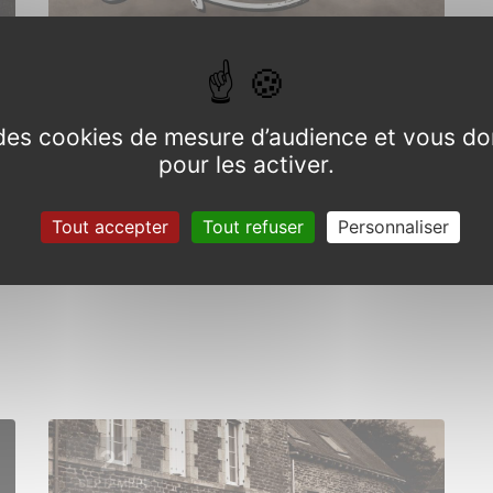
e des cookies de mesure d’audience et vous do
Festival des assembllées galèzes
pour les activer.
Du 15 au 20 juillet 2024
Tout accepter
Tout refuser
Personnaliser
21
SEPTEMBRE