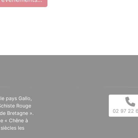
 le pays Gallo,
Schiste Rouge
02 97 22 6
de Bretagne ».
 le « Chêne à
siècles les