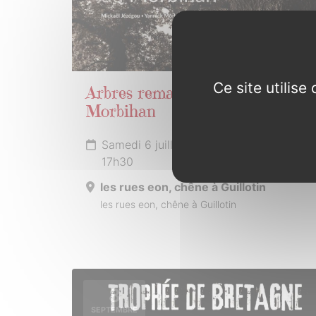
Ce site utilis
Arbres remarquables du
Morbihan
Samedi 6 juillet 2024 de 16h00 à
17h30
les rues eon, chêne à Guillotin
les rues eon, chêne à Guillotin
8
SEPTEMBRE