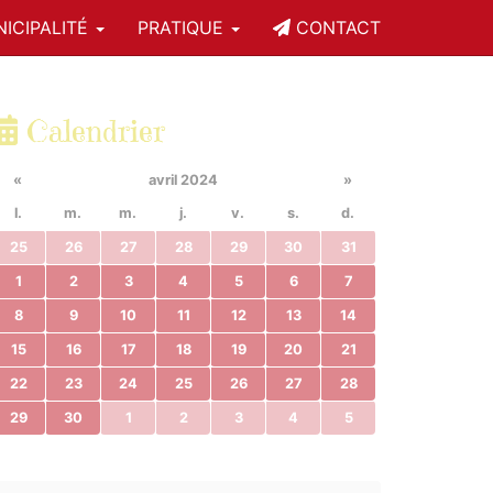
ICIPALITÉ
PRATIQUE
CONTACT
Calendrier
«
avril 2024
»
l.
m.
m.
j.
v.
s.
d.
25
26
27
28
29
30
31
1
2
3
4
5
6
7
8
9
10
11
12
13
14
15
16
17
18
19
20
21
22
23
24
25
26
27
28
29
30
1
2
3
4
5