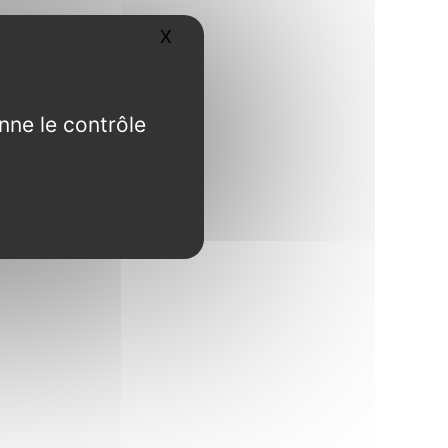
X
Masquer le bandeau des cookies
nne le contrôle