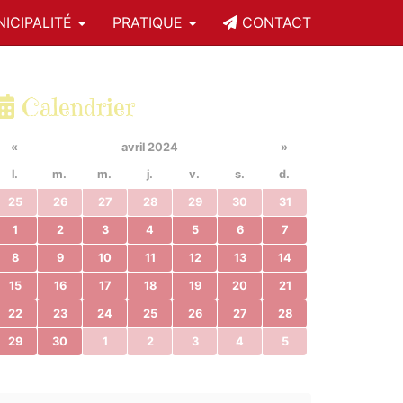
ICIPALITÉ
PRATIQUE
CONTACT
Calendrier
«
avril 2024
»
l.
m.
m.
j.
v.
s.
d.
25
26
27
28
29
30
31
1
2
3
4
5
6
7
8
9
10
11
12
13
14
15
16
17
18
19
20
21
22
23
24
25
26
27
28
29
30
1
2
3
4
5