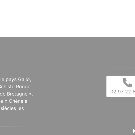
 le pays Gallo,
Schiste Rouge
02 97 22 6
de Bretagne ».
 le « Chêne à
siècles les