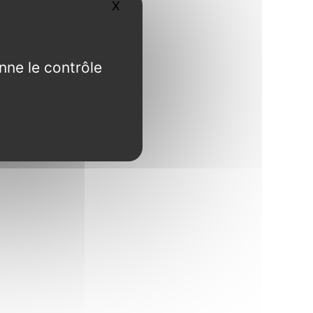
X
Masquer le bandeau des cookies
nne le contrôle