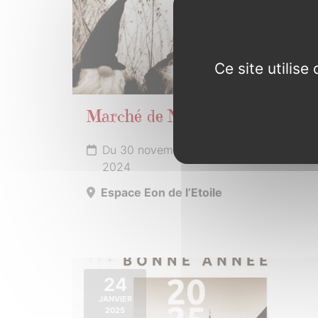
Ce site utilis
Marché de Noël
Du 30 novembre au 1er décembre
2024
Espace Eon de l’Etoile
24
JANVIER
2025