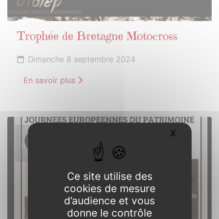
Trophée de Bretagne Motocross
Dimanche 8 septembre 2024
En savoir plus
21
X
Masquer l
SEPTEMBRE
2024
Ce site utilise des
cookies de mesure
d’audience et vous
donne le contrôle