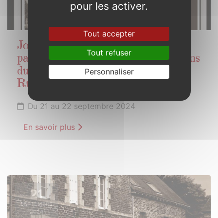
pour les activer.
Tout accepter
Journées européennes du
Tout refuser
patrimoine : Concoret fête les 20 ans
du label Commune du Patrimoine
Personnaliser
Rural de Bretagne
Du 21 au 22 septembre 2024
En savoir plus
21
SEPTEMBRE
2024