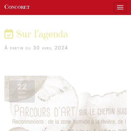
Panneau de gestion des cookies
Concoret
Affic
aller au contenu
Sur l’agenda
À partir du 30 avril 2024
22
JUIN
2024