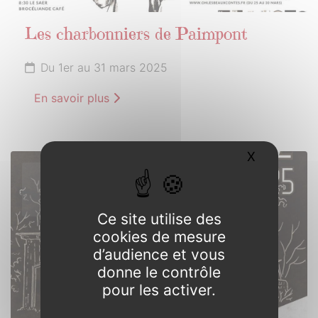
Les charbonniers de Paimpont
Du 1er au 31 mars 2025
En savoir plus
X
Masquer l
15
MARS
2025
Ce site utilise des
cookies de mesure
d’audience et vous
donne le contrôle
pour les activer.