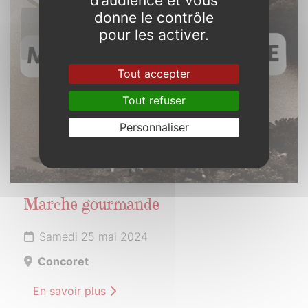
d’audience et vous
donne le contrôle
25
pour les activer.
MAI
2024
Tout accepter
Tout refuser
Personnaliser
Marche gourmande
Samedi 25 mai 2024
Concoret
En savoir plus