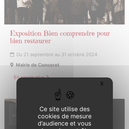
Exposition Bien comprendre pour
bien restaurer
Du 21 septembre au 31 octobre 2024
Mairie de Concoret
En savoir plus
X
Masquer l
21
Ce site utilise des
cookies de mesure
SEPTEMBRE
2024
d’audience et vous