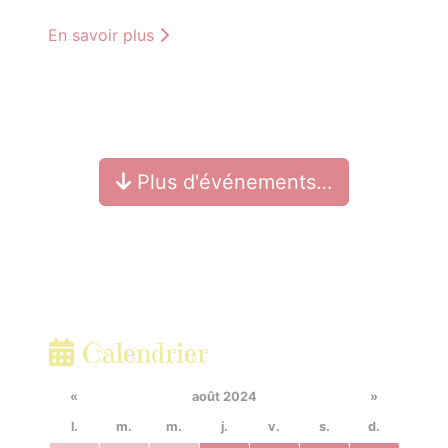
En savoir plus
Plus d'événements…
Calendrier
«
août 2024
»
l.
m.
m.
j.
v.
s.
d.