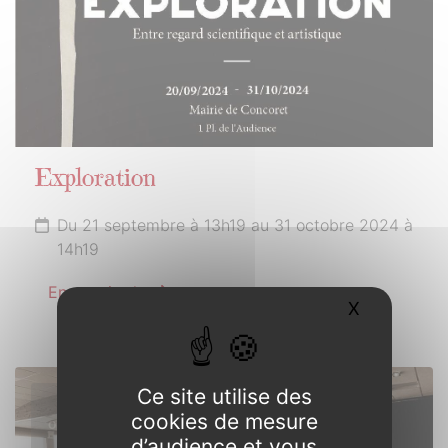
Exploration
Du 21 septembre à 13h19 au 31 octobre 2024 à
14h19
En savoir plus
X
Masquer l
Ce site utilise des
18
cookies de mesure
OCTOBRE
d’audience et vous
2024