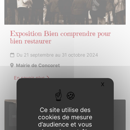
Exposition Bien comprendre pour
bien restaurer
Du 21 septembre au 31 octobre 2024
Mairie de Concoret
En savoir plus
X
Masquer l
21
Ce site utilise des
cookies de mesure
SEPTEMBRE
2024
d’audience et vous