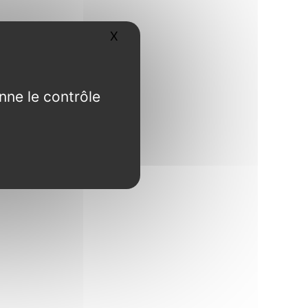
X
Masquer le bandeau des cookies
nne le contrôle