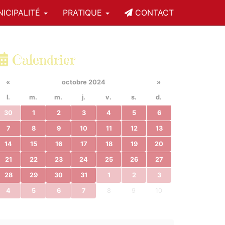
ICIPALITÉ
PRATIQUE
CONTACT
Calendrier
«
octobre 2024
»
l.
m.
m.
j.
v.
s.
d.
30
1
2
3
4
5
6
7
8
9
10
11
12
13
14
15
16
17
18
19
20
21
22
23
24
25
26
27
28
29
30
31
1
2
3
4
5
6
7
8
9
10