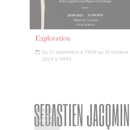
Exploration
Du 21 septembre à 13h19 au 31 octobre
2024 à 14h19
1er
NOVEMBRE
2024