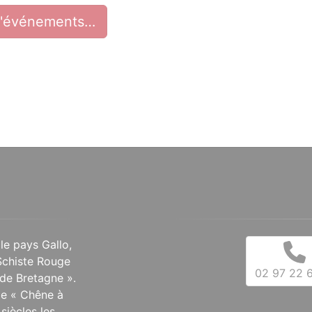
d'événements…
 le pays Gallo,
Schiste Rouge
02 97 22 6
de Bretagne ».
 le « Chêne à
siècles les