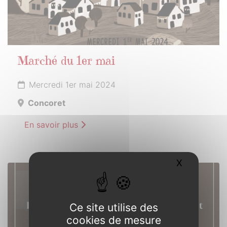
Marché du 1er mai
Mercredi 1er mai 2024
Concoret
En savoir plus
X
Masquer l
11
MAI
2024
Ce site utilise des
cookies de mesure