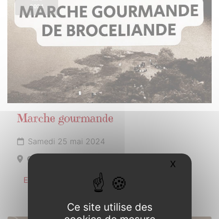
2024
Marche gourmande
Samedi 25 mai 2024
Concoret
X
Masquer l
En savoir plus
Ce site utilise des