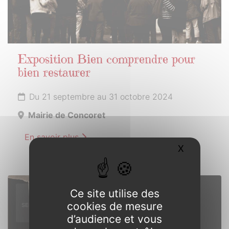
Exposition Bien comprendre pour
bien restaurer
Du 21 septembre au 31 octobre 2024
Mairie de Concoret
En savoir plus
X
Masquer l
21
Ce site utilise des
cookies de mesure
SEPTEMBRE
2024
d’audience et vous