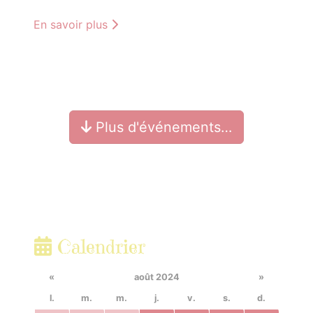
En savoir plus
Plus d'événements…
Calendrier
«
août 2024
»
l.
m.
m.
j.
v.
s.
d.