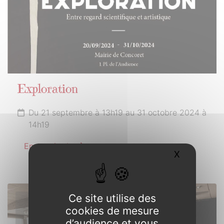
Exploration
Du 21 septembre à 13h19 au 31 octobre 2024 à
14h19
En savoir plus
X
Masquer l
Ce site utilise des
18
cookies de mesure
OCTOBRE
d’audience et vous
2024