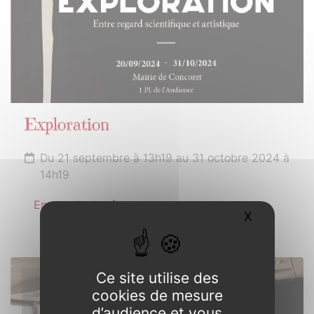
Exploration
Du 21 septembre à 13h19 au 31 octobre 2024 à
14h19
En savoir plus
X
Masquer l
Ce site utilise des
18
cookies de mesure
OCTOBRE
d’audience et vous
2024