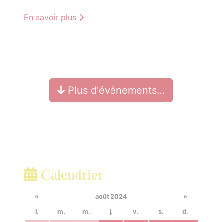
En savoir plus
Plus d'événements…
Calendrier
«
août 2024
»
l.
m.
m.
j.
v.
s.
d.