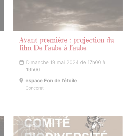
Avant-première : projection du
film De l’aube à l’aube
Dimanche 19 mai 2024 de 17h00 à
19h00
espace Eon de l’étoile
Concoret
15
JUIN