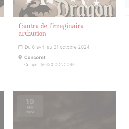
Centre de l’imaginaire
arthurien
Du 6 avril au 31 octobre 2024
Concoret
Comper, 56430 CONCORET
19
MAI
2024