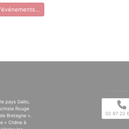
d'événements…
 le pays Gallo,
Schiste Rouge
02 97 22 6
de Bretagne ».
 le « Chêne à