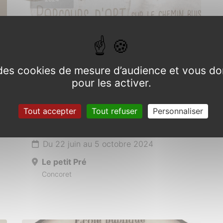
e des cookies de mesure d’audience et vous do
pour les activer.
Parcours d’art
environnemental sur le Chemin
Tout accepter
Tout refuser
Personnaliser
Buissonnier
Du 22 juin au 5 octobre 2024
Le petit Pré
Concoret