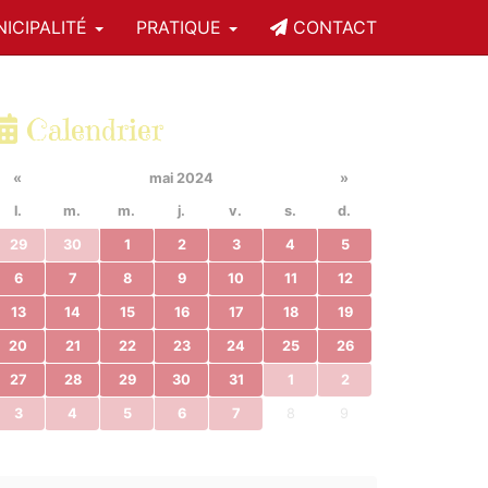
ICIPALITÉ
PRATIQUE
CONTACT
Calendrier
«
mai 2024
»
l.
m.
m.
j.
v.
s.
d.
29
30
1
2
3
4
5
6
7
8
9
10
11
12
13
14
15
16
17
18
19
20
21
22
23
24
25
26
27
28
29
30
31
1
2
3
4
5
6
7
8
9