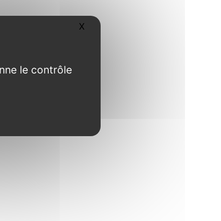
X
Masquer le bandeau des cookies
nne le contrôle