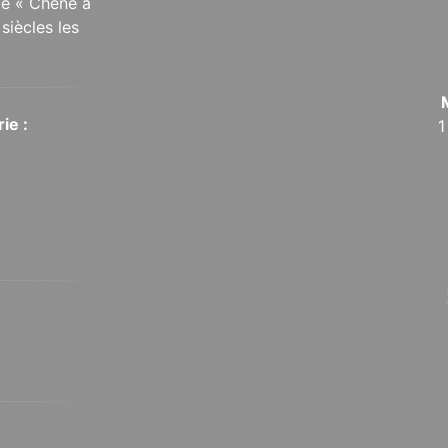
 le « Chêne à
siècles les
ie :
1