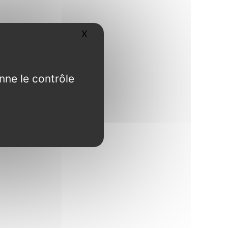
X
Masquer le bandeau des cookies
nne le contrôle