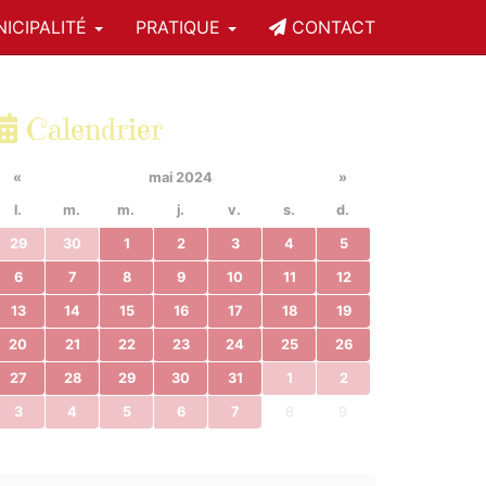
ICIPALITÉ
PRATIQUE
CONTACT
Calendrier
«
mai 2024
»
l.
m.
m.
j.
v.
s.
d.
29
30
1
2
3
4
5
6
7
8
9
10
11
12
13
14
15
16
17
18
19
20
21
22
23
24
25
26
27
28
29
30
31
1
2
3
4
5
6
7
8
9