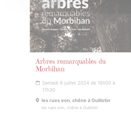
JUILLET
2024
Arbres remarquables du
Morbihan
Samedi 6 juillet 2024 de 16h00 à
17h30
les rues eon, chêne à Guillotin
les rues eon, chêne à Guillotin