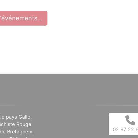
d'événements…
 le pays Gallo,
Schiste Rouge
02 97 22 6
de Bretagne ».