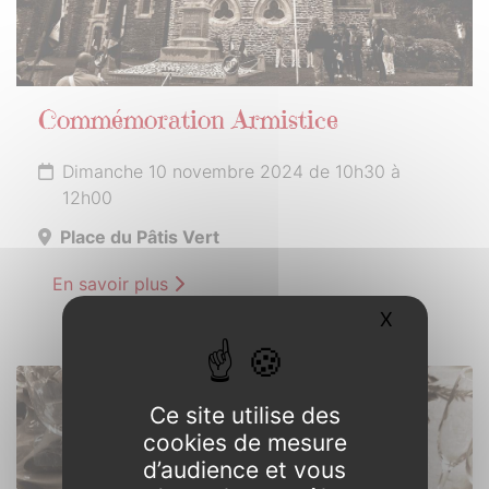
Commémoration Armistice
Dimanche 10 novembre 2024 de 10h30 à
12h00
Place du Pâtis Vert
En savoir plus
X
Masquer l
23
Ce site utilise des
NOVEMBRE
cookies de mesure
2024
d’audience et vous