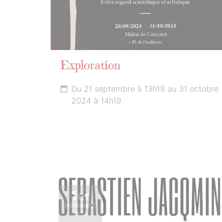
Exploration
Du 21 septembre à 13h19 au 31 octobre
2024 à 14h19
1er
NOVEMBRE
2024