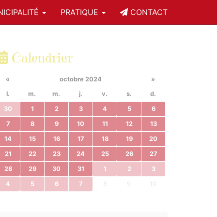
ICIPALITÉ
PRATIQUE
CONTACT
Calendrier
«
octobre 2024
»
l.
m.
m.
j.
v.
s.
d.
30
1
2
3
4
5
6
7
8
9
10
11
12
13
14
15
16
17
18
19
20
21
22
23
24
25
26
27
28
29
30
31
1
2
3
4
5
6
7
8
9
10