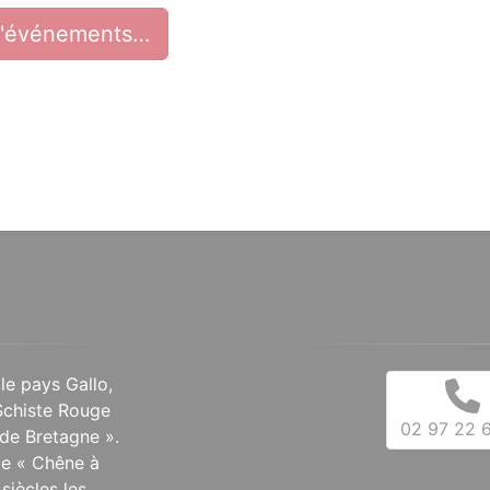
d'événements…
 le pays Gallo,
Schiste Rouge
02 97 22 6
de Bretagne ».
 le « Chêne à
siècles les