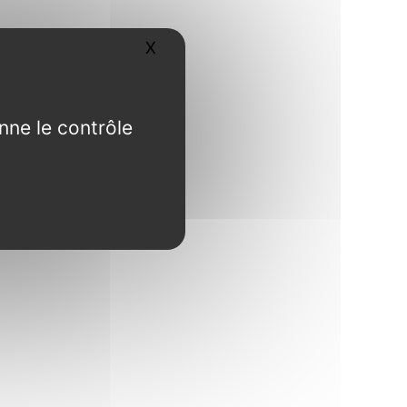
X
Masquer le bandeau des cookies
nne le contrôle