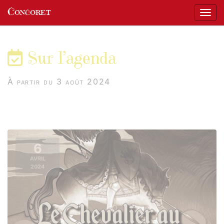
Panneau de gestion des cookies
Concoret
Affic
aller au contenu
Sur l’agenda
À partir du 3 août 2024
6
AVRIL
2024