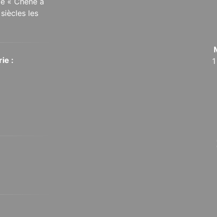
 le « Chêne à
siècles les
ie :
1