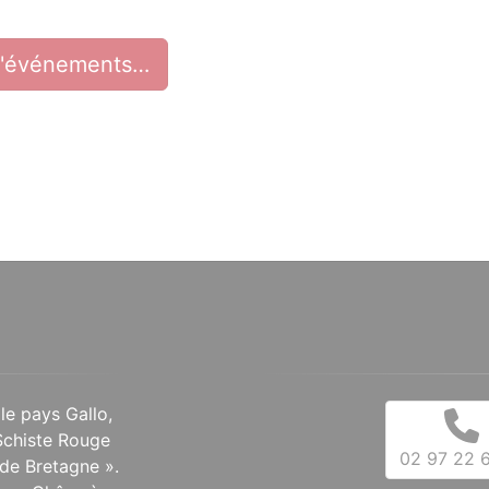
d'événements…
 le pays Gallo,
Schiste Rouge
02 97 22 6
de Bretagne ».