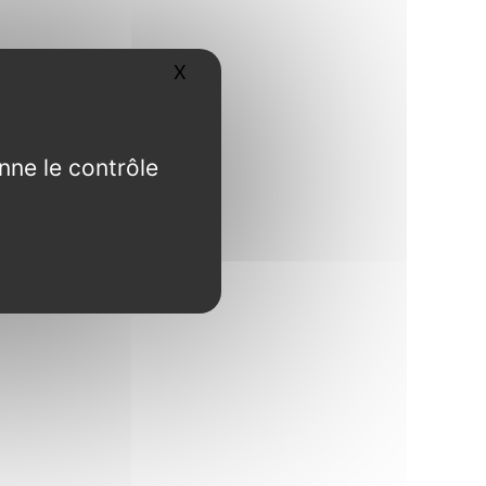
X
Masquer le bandeau des cookies
nne le contrôle