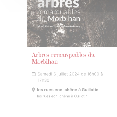
JUILLET
2024
Arbres remarquables du
Morbihan
Samedi 6 juillet 2024 de 16h00 à
17h30
les rues eon, chêne à Guillotin
les rues eon, chêne à Guillotin