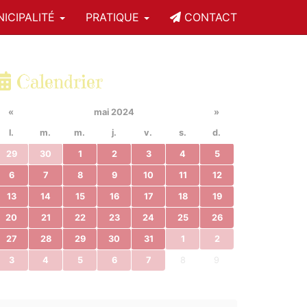
ICIPALITÉ
PRATIQUE
CONTACT
Calendrier
«
mai 2024
»
l.
m.
m.
j.
v.
s.
d.
29
30
1
2
3
4
5
6
7
8
9
10
11
12
13
14
15
16
17
18
19
20
21
22
23
24
25
26
27
28
29
30
31
1
2
3
4
5
6
7
8
9