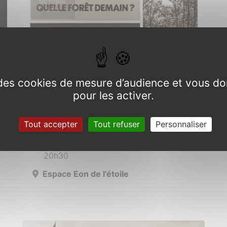
OCTOBRE
2024
e des cookies de mesure d’audience et vous do
pour les activer.
Consultation Forêt de
Brocéliande
Tout accepter
Tout refuser
Personnaliser
Mercredi 30 octobre 2024 de 18h30 à
20h30
Espace Eon de l’étoile