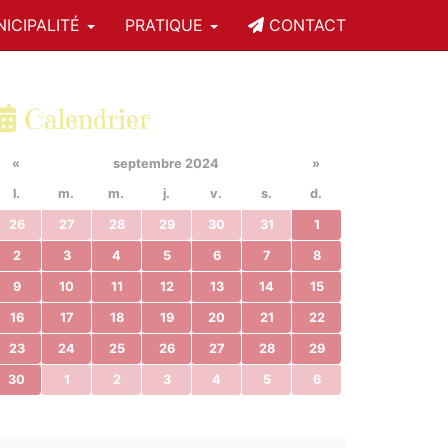
ICIPALITÉ
PRATIQUE
CONTACT
Calendrier
«
septembre 2024
»
l.
m.
m.
j.
v.
s.
d.
26
27
28
29
30
31
1
2
3
4
5
6
7
8
9
10
11
12
13
14
15
16
17
18
19
20
21
22
23
24
25
26
27
28
29
30
1
2
3
4
5
6