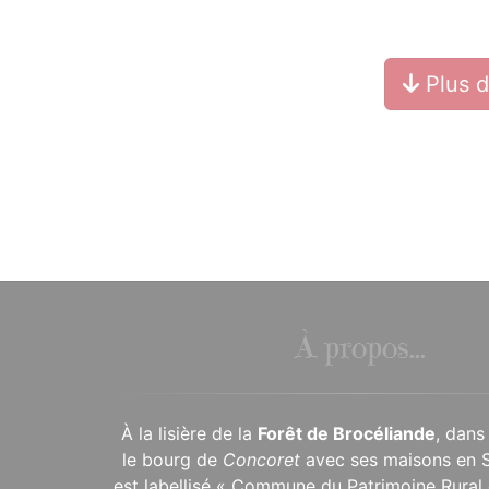
Plus 
À propos...
À la lisière de la
Forêt de Brocéliande
, dans
le bourg de
Concoret
avec ses maisons en 
est labellisé « Commune du Patrimoine Rural 