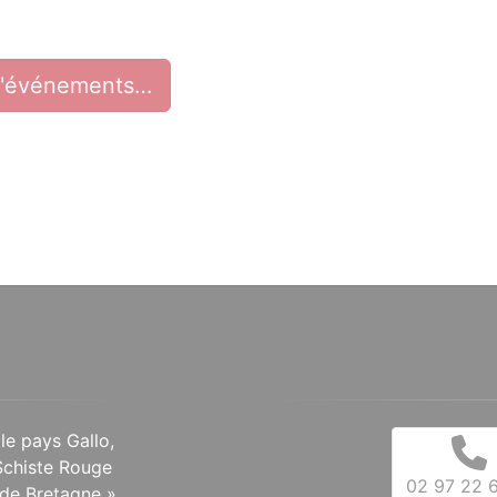
d'événements…
 le pays Gallo,
Schiste Rouge
02 97 22 6
de Bretagne ».