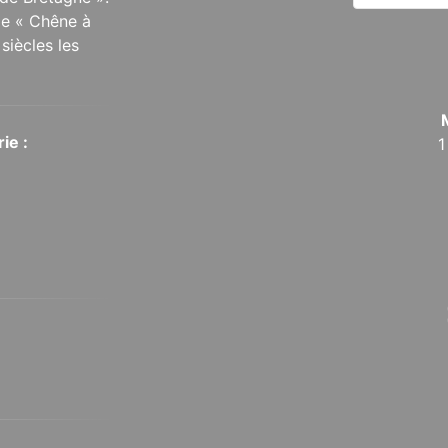
 le « Chêne à
siècles les
ie :
1