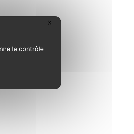
X
Masquer le bandeau des cookies
nne le contrôle