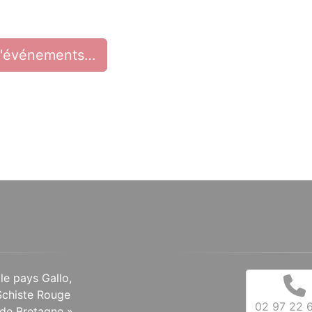
d'événements…
 le pays Gallo,
Schiste Rouge
02 97 22 6
de Bretagne ».