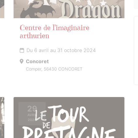
Centre de l’imaginaire
arthurien
Du 6 avril au 31 octobre 2024
Concoret
Comper, 56430 CONCORET
29
AVRIL
2024