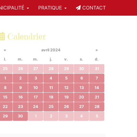
ICIPALITÉ
PRATIQUE
CONTACT
Calendrier
«
avril 2024
»
l.
m.
m.
j.
v.
s.
d.
25
26
27
28
29
30
31
1
2
3
4
5
6
7
8
9
10
11
12
13
14
15
16
17
18
19
20
21
22
23
24
25
26
27
28
29
30
1
2
3
4
5