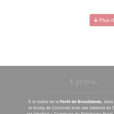
Plus 
À propos...
À la lisière de la
Forêt de Brocéliande
, dans
le bourg de
Concoret
avec ses maisons en 
est labellisé « Commune du Patrimoine Rural 