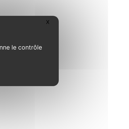
X
Masquer le bandeau des cookies
nne le contrôle