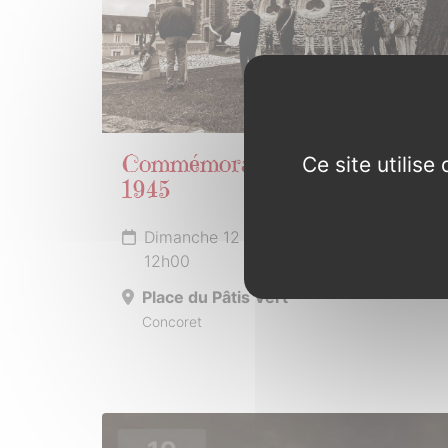
Ce site utilis
Commémoration du 8 mai
1945
Dimanche 12 mai 2024 de 10h30 à
12h00
Place du Pâtis Vert
Concoret