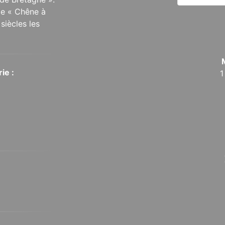
 le « Chêne à
siècles les
ie :
1