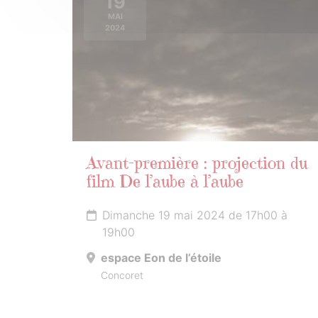
19
MAI
2024
Avant-première : projection du
film De l’aube à l’aube
Dimanche 19 mai 2024 de 17h00 à
19h00
espace Eon de l’étoile
Concoret