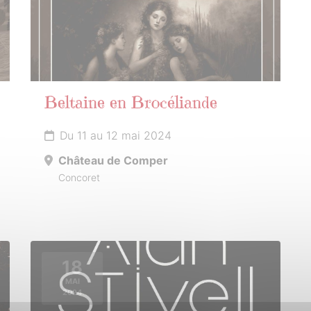
Beltaine en Brocéliande
Du 11 au 12 mai 2024
Château de Comper
Concoret
18
MAI
2024