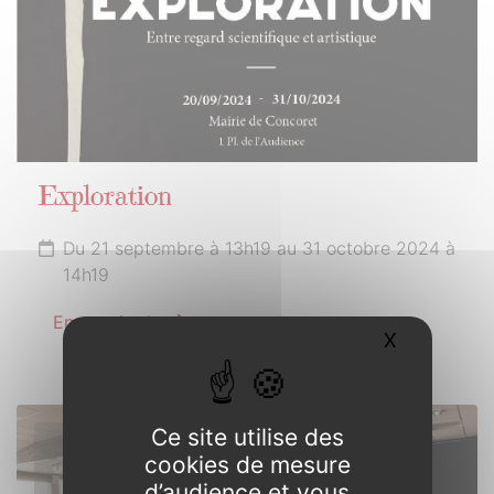
Exploration
Du 21 septembre à 13h19 au 31 octobre 2024 à
14h19
En savoir plus
X
Masquer l
Ce site utilise des
18
cookies de mesure
OCTOBRE
d’audience et vous
2024