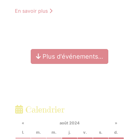
En savoir plus
Plus d'événements…
Calendrier
«
août 2024
»
l.
m.
m.
j.
v.
s.
d.