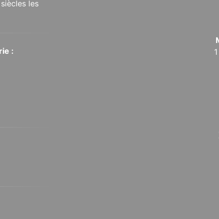
siècles les
ie :
1