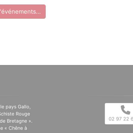
d'événements…
 le pays Gallo,
Schiste Rouge
02 97 22 6
de Bretagne ».
 le « Chêne à