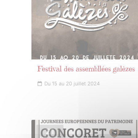
JUILLET
2024
Festival des assembllées galèzes
Du 15 au 20 juillet 2024
21
SEPTEMBRE