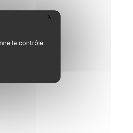
X
Masquer le bandeau des cookies
nne le contrôle