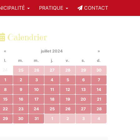
ICIPALITÉ
PRATIQUE
CONTACT
Calendrier
«
juillet 2024
»
l.
m.
m.
j.
v.
s.
d.
24
25
26
27
28
29
30
1
2
3
4
5
6
7
8
9
10
11
12
13
14
15
16
17
18
19
20
21
22
23
24
25
26
27
28
29
30
31
1
2
3
4