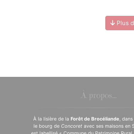
Plus 
À propos...
À la lisière de la
Forêt de Brocéliande
, dans
le bourg de
Concoret
avec ses maisons en 
est labellisé « Commune du Patrimoine Rural 