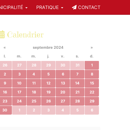
ICIPALITÉ
PRATIQUE
CONTACT
Calendrier
«
septembre 2024
»
l.
m.
m.
j.
v.
s.
d.
26
27
28
29
30
31
1
2
3
4
5
6
7
8
9
10
11
12
13
14
15
16
17
18
19
20
21
22
23
24
25
26
27
28
29
30
1
2
3
4
5
6