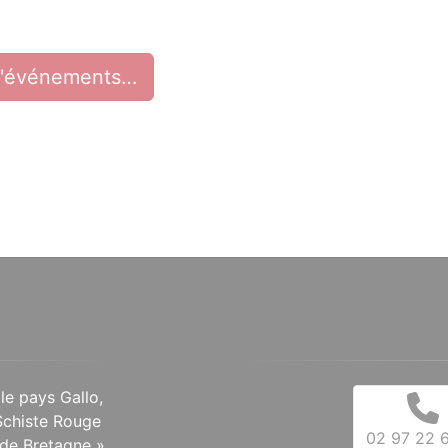
d'événements…
 le pays Gallo,
Schiste Rouge
02 97 22 6
de Bretagne ».