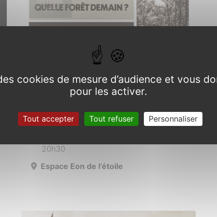
OCTOBRE
2024
e des cookies de mesure d’audience et vous do
pour les activer.
Consultation Forêt de
Brocéliande
Tout accepter
Tout refuser
Personnaliser
Mercredi 30 octobre 2024 de 18h30 à
20h30
Espace Eon de l’étoile