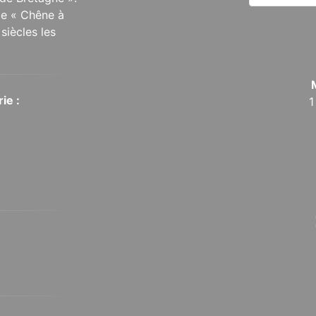
 le « Chêne à
siècles les
ie :
1