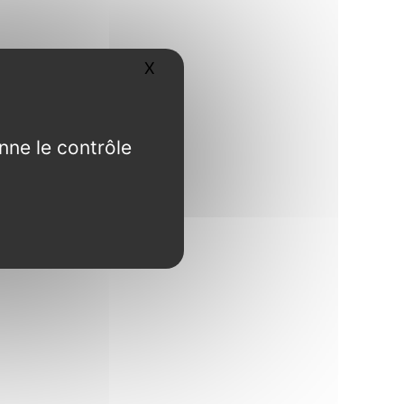
X
Masquer le bandeau des cookies
nne le contrôle