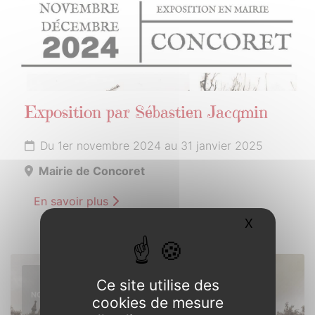
Exposition par Sébastien Jacqmin
Du 1er novembre 2024 au 31 janvier 2025
Mairie de Concoret
En savoir plus
X
Masquer l
10
Ce site utilise des
NOVEMBRE
cookies de mesure
2024