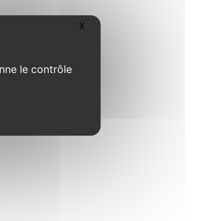
X
Masquer le bandeau des cookies
nne le contrôle