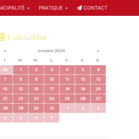
ICIPALITÉ
PRATIQUE
CONTACT
Calendrier
«
octobre 2024
»
l.
m.
m.
j.
v.
s.
d.
30
1
2
3
4
5
6
7
8
9
10
11
12
13
14
15
16
17
18
19
20
21
22
23
24
25
26
27
28
29
30
31
1
2
3
4
5
6
7
8
9
10