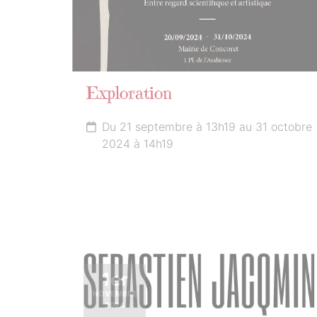
Exploration
Du 21 septembre à 13h19 au 31 octobre
2024 à 14h19
1er
NOVEMBRE
2024