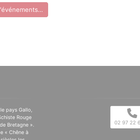
d'événements…
 le pays Gallo,
Schiste Rouge
02 97 22 6
de Bretagne ».
 le « Chêne à
siècles les