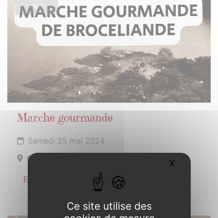
2024
Marche gourmande
Samedi 25 mai 2024
Concoret
X
Masquer l
En savoir plus
Ce site utilise des