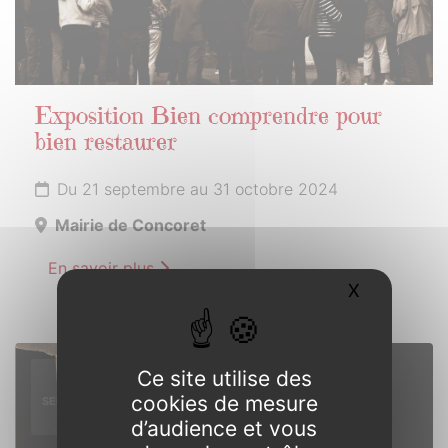
Exposition Bien comprendre pour
bien restaurer
Du 21 septembre au 31 octobre 2024
Mairie de Concoret
En savoir plus
X
Masquer l
21
Ce site utilise des
cookies de mesure
SEPTEMBRE
2024
d’audience et vous