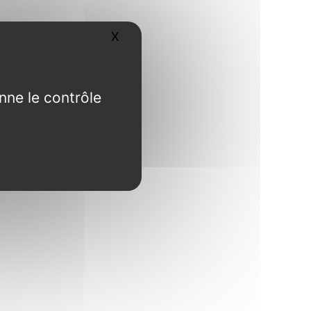
X
Masquer le bandeau des cookies
nne le contrôle