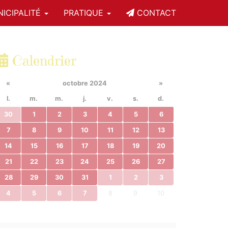
ICIPALITÉ
PRATIQUE
CONTACT
Calendrier
«
octobre 2024
»
l.
m.
m.
j.
v.
s.
d.
30
1
2
3
4
5
6
7
8
9
10
11
12
13
14
15
16
17
18
19
20
21
22
23
24
25
26
27
28
29
30
31
1
2
3
4
5
6
7
8
9
10