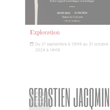
Exploration
Du 21 septembre à 13h19 au 31 octobre
2024 à 14h19
1er
NOVEMBRE
2024