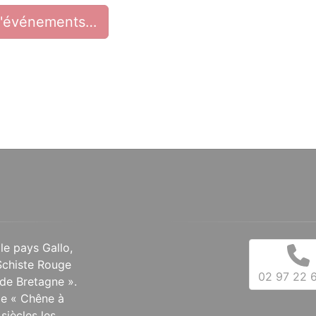
d'événements…
 le pays Gallo,
Schiste Rouge
02 97 22 6
de Bretagne ».
 le « Chêne à
siècles les